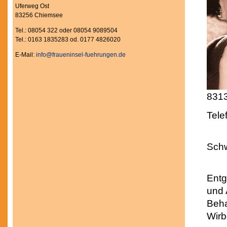
Uferweg Ost
83256 Chiemsee
Tel.: 08054 322 oder 08054 9089504
Tel.: 0163 1835283 od. 0177 4826020
E-Mail:
info@fraueninsel-fuehrungen.de
8313
Tele
Schw
Entg
und
Beha
Wirb