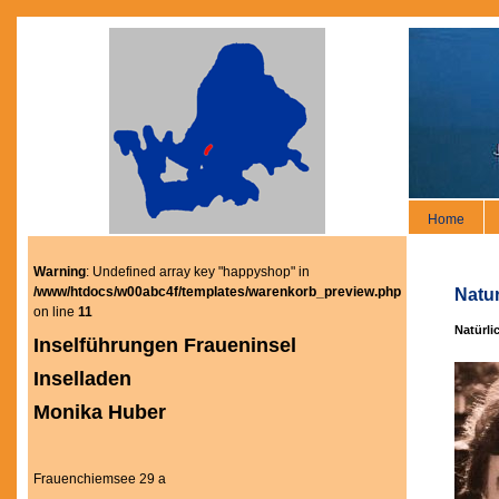
Home
Warning
: Undefined array key "happyshop" in
/www/htdocs/w00abc4f/templates/warenkorb_preview.php
Natur
on line
11
Natürli
Inselführungen Fraueninsel
Inselladen
Monika Huber
Frauenchiemsee 29 a