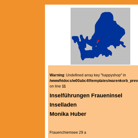
Warning
: Undefined array key "happyshop" in
/www/htdocs/w00abc4f/templates/warenkorb_prev
on line
11
Inselführungen Fraueninsel
Inselladen
Monika Huber
Frauenchiemsee 29 a