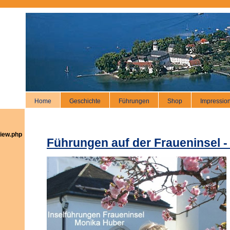
Home
Geschichte
Führungen
Shop
Impressio
iew.php
Führungen auf der Fraueninsel -