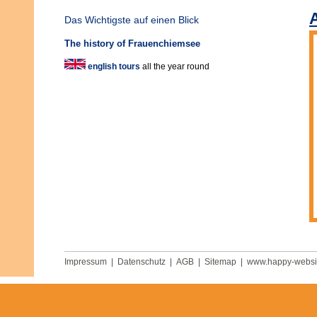
A
Das Wichtigste auf einen Blick
The history of Frauenchiemsee
english tours
all the year round
Impressum
|
Datenschutz
|
AGB
|
Sitemap
|
www.happy-websi